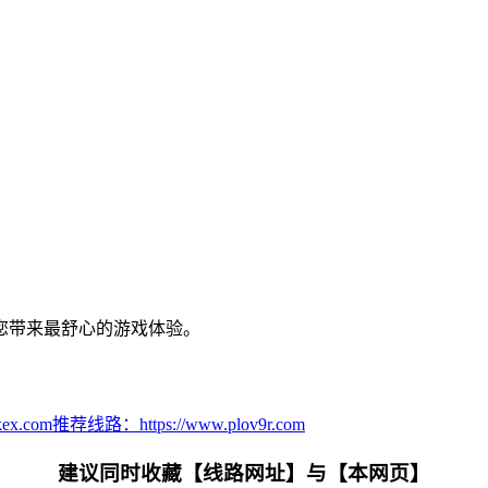
您带来最舒心的游戏体验。
kex.com
推荐线路：
https://www.plov9r.com
建议同时收藏【线路网址】与【本网页】