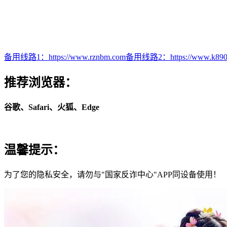
备用线路
1
：
https://www.rznbm.com
备用线路
2
：
https://www.k89
推荐浏览器：
谷歌、Safari、火狐、Edge
温馨提示：
为了您的隐私安全，请勿与"国家反诈中心"APP同设备使用！