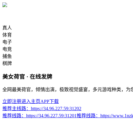
真人
体育
电子
电竞
捕鱼
棋牌
美女荷官 · 在线发牌
全网最美荷官，倾情出演，极致视觉盛宴，多元游戏种类，为
立即注册
进入主页
APP下载
推荐主线路：
https://34.96.227.59:31202
推荐线路：
https://34.96.227.59:31201
推荐线路：
https://www.1nz