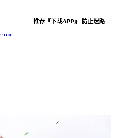
推荐『下载APP』 防止迷路
00.com