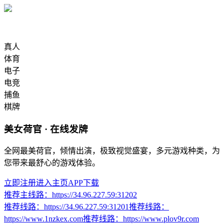
真人
体育
电子
电竞
捕鱼
棋牌
美女荷官 · 在线发牌
全网最美荷官，倾情出演，极致视觉盛宴，多元游戏种类，为
您带来最舒心的游戏体验。
立即注册
进入主页
APP下载
推荐主线路：
https://34.96.227.59:31202
推荐线路：
https://34.96.227.59:31201
推荐线路：
https://www.1nzkex.com
推荐线路：
https://www.plov9r.com