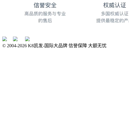
© 2004-
2026
K8凯发-国际大品牌 信誉保障 大额无忧