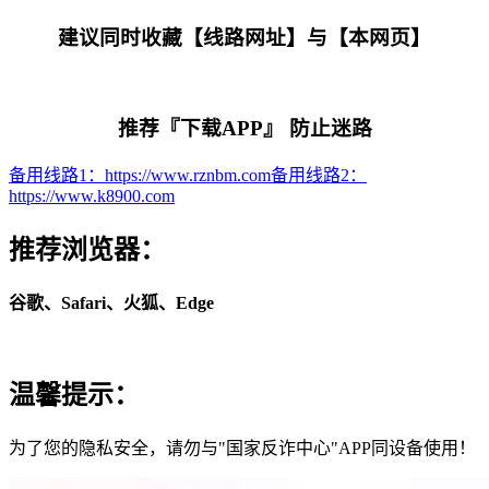
建议同时收藏【线路网址】与【本网页】
推荐『下载APP』 防止迷路
备用线路
1
：
https://www.rznbm.com
备用线路
2
：
https://www.k8900.com
推荐浏览器：
谷歌、Safari、火狐、Edge
温馨提示：
为了您的隐私安全，请勿与"国家反诈中心"APP同设备使用！