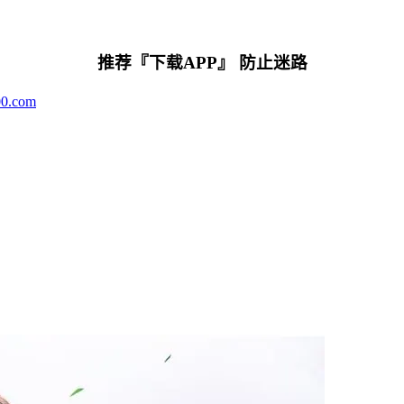
推荐『下载APP』 防止迷路
00.com