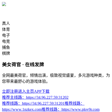
真人
体育
电子
电竞
捕鱼
棋牌
美女荷官 · 在线发牌
全网最美荷官，倾情出演，极致视觉盛宴，多元游戏种类，为
您带来最舒心的游戏体验。
立即注册
进入主页
APP下载
推荐主线路：
https://34.96.227.59:31202
推荐线路：
https://34.96.227.59:31201
推荐线路：
https://www.1nzkex.com
推荐线路：
https://www.plov9r.com