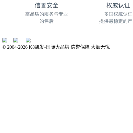
© 2004-
2026
K8凯发-国际大品牌 信誉保障 大额无忧