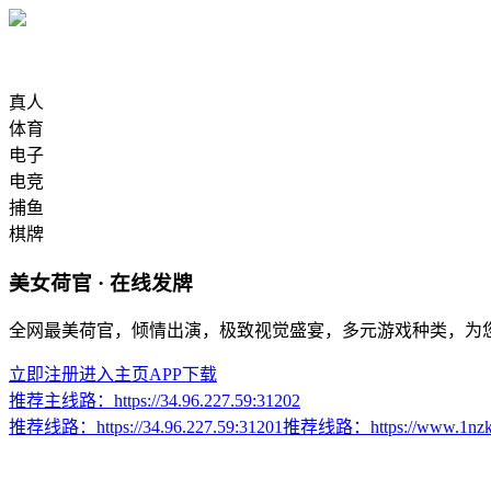
真人
体育
电子
电竞
捕鱼
棋牌
美女荷官 · 在线发牌
全网最美荷官，倾情出演，极致视觉盛宴，多元游戏种类，为
立即注册
进入主页
APP下载
推荐主线路：
https://34.96.227.59:31202
推荐线路：
https://34.96.227.59:31201
推荐线路：
https://www.1nz