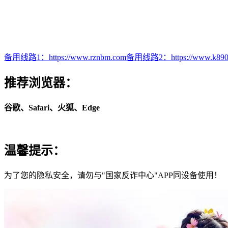
备用线路
1
：
https://www.rznbm.com
备用线路
2
：
https://www.k89
推荐浏览器：
谷歌、Safari、火狐、Edge
温馨提示：
为了您的隐私安全，请勿与"国家反诈中心"APP同设备使用！