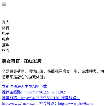
真人
体育
电子
电竞
捕鱼
棋牌
美女荷官 · 在线发牌
全网最美荷官，倾情出演，极致视觉盛宴，多元游戏种类，为
您带来最舒心的游戏体验。
立即注册
进入主页
APP下载
推荐主线路：
https://34.96.227.59:31202
推荐线路：
https://34.96.227.59:31201
推荐线路：
https://www.1nzkex.com
推荐线路：
https://www.plov9r.com