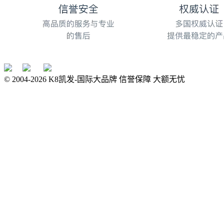
© 2004-
2026
K8凯发-国际大品牌 信誉保障 大额无忧