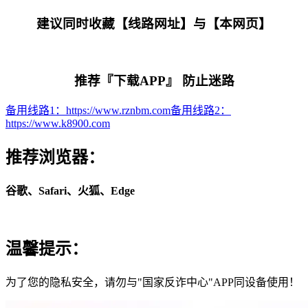
建议同时收藏【线路网址】与【本网页】
推荐『下载APP』 防止迷路
备用线路
1
：
https://www.rznbm.com
备用线路
2
：
https://www.k8900.com
推荐浏览器：
谷歌、Safari、火狐、Edge
温馨提示：
为了您的隐私安全，请勿与"国家反诈中心"APP同设备使用！